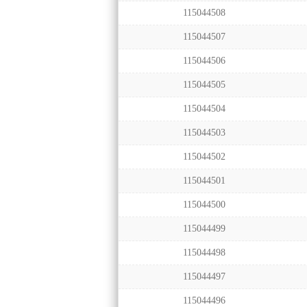
115044508
115044507
115044506
115044505
115044504
115044503
115044502
115044501
115044500
115044499
115044498
115044497
115044496