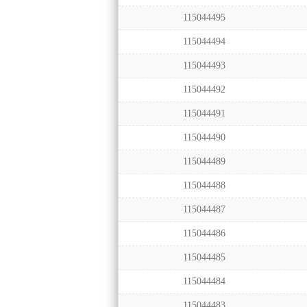
115044495
115044494
115044493
115044492
115044491
115044490
115044489
115044488
115044487
115044486
115044485
115044484
115044483