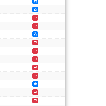
错
错
中
中
错
中
中
中
中
中
错
中
中