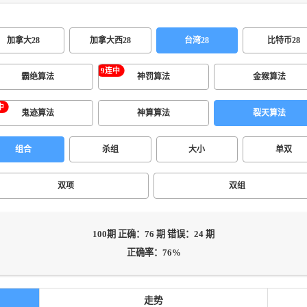
加拿大28
加拿大西28
台湾28
比特币28
霸绝算法
神罚算法
金猴算法
鬼迹算法
神算算法
裂天算法
组合
杀组
大小
单双
双项
双组
100期 正确：76 期 错误：24 期
正确率：76%
走势