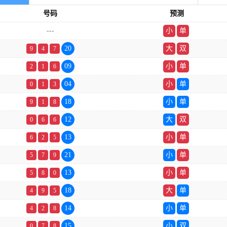
号码
预测
---
小
单
20
大
双
9
4
7
09
小
单
2
1
6
04
小
单
0
1
3
18
小
单
9
1
8
12
大
双
0
6
6
13
小
单
6
2
5
21
小
单
5
7
9
13
小
单
5
8
0
18
大
单
4
9
5
14
小
单
4
2
8
15
小
双
0
7
8