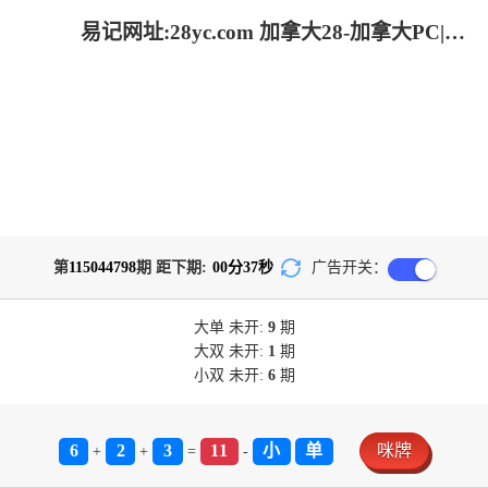
易记网址:28yc.com 加拿大28-加拿大PC|加拿大在线预测|加拿大PC走势|加拿大PC刮奖结果查询
第
115044798
期 距下期:
00
分
37
秒
广告开关：
大单
未开:
9
期
大双
未开:
1
期
小双
未开:
6
期
6
2
3
11
小
单
咪牌
+
+
=
-