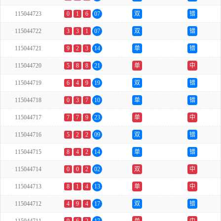
115044723
0
1
6
07
双
错
115044722
3
3
1
07
双
错
115044721
9
2
3
14
单
错
115044720
5
8
8
21
单
中
115044719
6
4
9
19
双
错
115044718
0
3
7
10
单
错
115044717
7
7
9
23
单
中
115044716
5
2
2
09
双
错
115044715
8
4
2
14
单
错
115044714
0
0
2
02
双
中
115044713
8
1
4
13
单
中
115044712
4
9
4
17
双
错