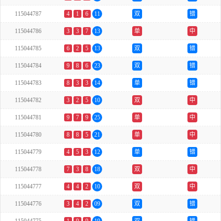
115044787
4
1
6
11
双
错
115044786
3
3
7
13
单
中
115044785
6
2
5
13
双
错
115044784
9
8
6
23
双
错
115044783
8
3
3
14
单
错
115044782
3
2
5
10
双
中
115044781
9
7
9
25
单
中
115044780
8
8
5
21
单
中
115044779
4
5
3
12
单
错
115044778
7
3
8
18
双
中
115044777
4
4
2
10
双
中
115044776
3
4
2
09
双
错