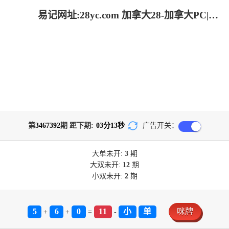
易记网址:28yc.com 加拿大28-加拿大PC|加拿大在线预测|加拿大PC走势|加拿大PC刮奖结果查询
第
3467392
期 距下期:
03
分
12
秒
广告开关：
大单
未开:
3
期
大双
未开:
12
期
小双
未开:
2
期
5
6
0
11
小
单
咪牌
+
+
=
-