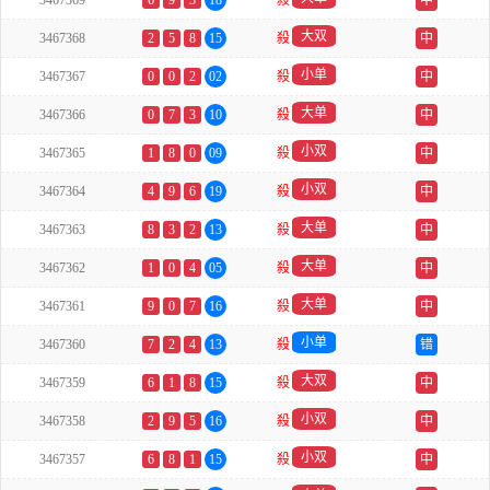
3467369
6
9
3
18
殺
中
大双
3467368
2
5
8
15
殺
中
小单
3467367
0
0
2
02
殺
中
大单
3467366
0
7
3
10
殺
中
小双
3467365
1
8
0
09
殺
中
小双
3467364
4
9
6
19
殺
中
大单
3467363
8
3
2
13
殺
中
大单
3467362
1
0
4
05
殺
中
大单
3467361
9
0
7
16
殺
中
小单
3467360
7
2
4
13
殺
错
大双
3467359
6
1
8
15
殺
中
小双
3467358
2
9
5
16
殺
中
小双
3467357
6
8
1
15
殺
中