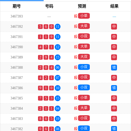
期号
号码
预测
结果
小单
3467393
---
殺
---
大单
3467392
5
6
0
11
殺
中
小双
3467391
1
1
9
11
殺
中
大单
3467390
4
7
1
12
殺
中
大双
3467389
2
9
4
15
殺
中
小双
3467388
2
0
4
06
殺
错
小双
3467387
4
2
1
07
殺
中
小双
3467386
9
1
0
10
殺
错
小单
3467385
7
5
3
15
殺
中
大单
3467384
2
1
1
04
殺
中
小双
3467383
8
6
5
19
殺
中
小双
3467382
0
6
2
08
殺
错