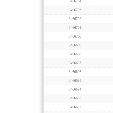
3466704
3466703
3466702
3466701
3466700
3466699
3466698
3466697
3466696
3466695
3466694
3466693
3466692