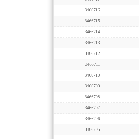
3466716
3466715
3466714
3466713
3466712
3466711
3466710
3466709
3466708
3466707
3466706
3466705