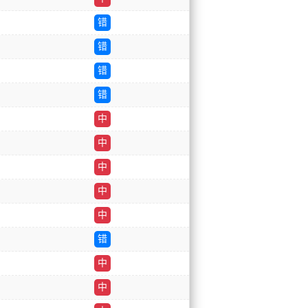
错
错
错
错
中
中
中
中
中
错
中
中