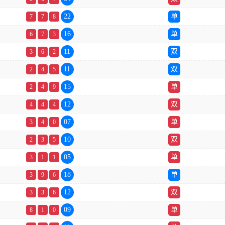
22
单
7
7
8
16
单
6
7
3
11
双
3
6
2
11
双
2
4
5
15
单
2
4
9
12
双
4
4
4
07
单
3
4
0
10
双
2
3
5
05
单
3
1
1
18
单
3
9
6
12
双
3
3
6
09
单
8
1
0