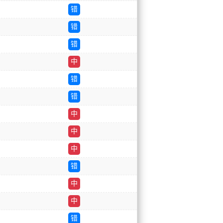
错
错
错
中
错
错
中
中
中
错
中
中
错