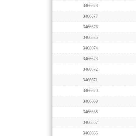
3466678
3466677
3466676
3466675
3466674
3466673
3466672
3466671
3466670
3466669
3466668
3466667
3466666