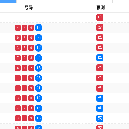
号码
预测
---
单
12
双
4
2
6
03
单
0
3
0
17
单
3
5
9
24
单
7
9
8
15
单
6
7
2
25
单
7
9
9
21
单
7
5
9
12
单
3
9
0
14
单
4
7
3
15
双
3
3
9
04
双
0
0
4