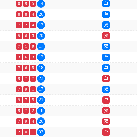
14
单
0
9
5
20
单
8
8
4
13
双
7
2
4
20
双
9
6
5
17
双
7
1
9
12
单
3
6
3
18
单
7
6
5
23
单
9
7
7
17
双
7
9
1
21
单
9
7
5
18
双
9
7
2
20
双
7
9
4
03
单
2
0
1