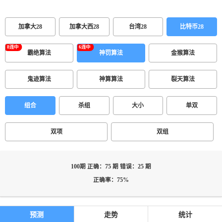
加拿大28
加拿大西28
台湾28
比特币28
霸绝算法
神罚算法
金猴算法
鬼迹算法
神算算法
裂天算法
组合
杀组
大小
单双
双项
双组
100期 正确：75 期 错误：25 期
正确率：75%
预测
走势
统计