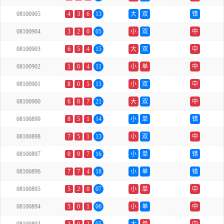
08100905
4
3
6
13
大
双
错
08100904
3
2
0
05
小
双
中
08100903
6
5
4
15
大
双
中
08100902
1
6
4
11
小
单
中
08100901
8
0
5
13
小
双
中
08100900
6
8
7
21
大
双
中
08100899
8
5
1
14
小
单
错
08100898
7
5
1
13
小
双
中
08100897
0
9
7
16
小
单
错
08100896
7
7
4
18
小
单
错
08100895
5
2
0
07
小
单
中
08100894
5
0
1
06
小
单
中