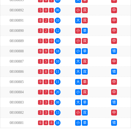
08100893
3
0
2
05
大
单
中
08100892
5
0
1
06
小
双
中
08100891
8
2
0
10
大
双
中
08100890
3
2
7
12
小
单
中
08100889
5
5
0
10
小
双
中
08100888
9
9
0
18
小
单
错
08100887
1
5
4
10
大
双
中
08100886
3
8
0
11
大
双
错
08100885
9
1
1
11
大
单
中
08100884
7
7
6
20
小
双
中
08100883
3
3
2
08
大
单
错
08100882
3
3
7
13
小
双
中
08100881
6
4
8
18
小
单
错