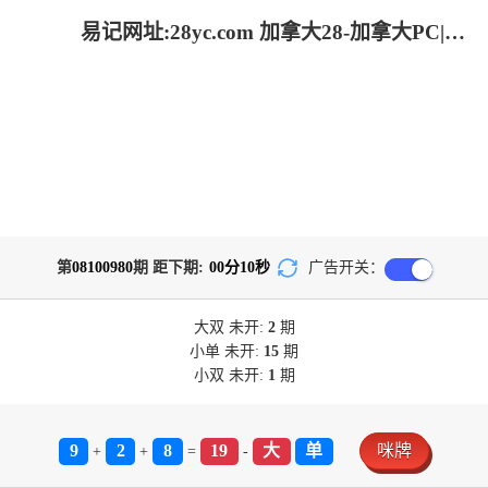
易记网址:28yc.com 加拿大28-加拿大PC|加拿大在线预测|加拿大PC走势|加拿大PC刮奖结果查询
第
08100980
期 距下期:
00
分
10
秒
广告开关：
大双
未开:
2
期
小单
未开:
15
期
小双
未开:
1
期
9
2
8
19
大
单
咪牌
+
+
=
-