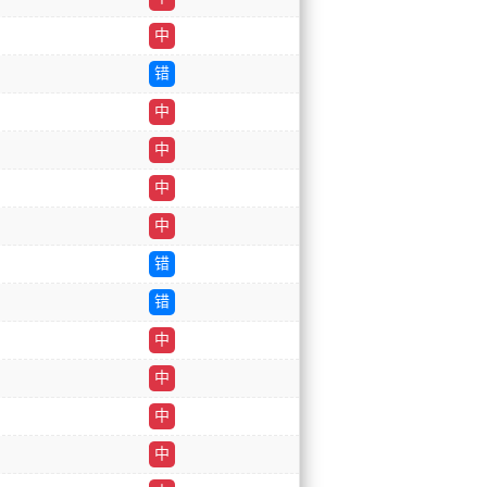
中
错
中
中
中
中
错
错
中
中
中
中