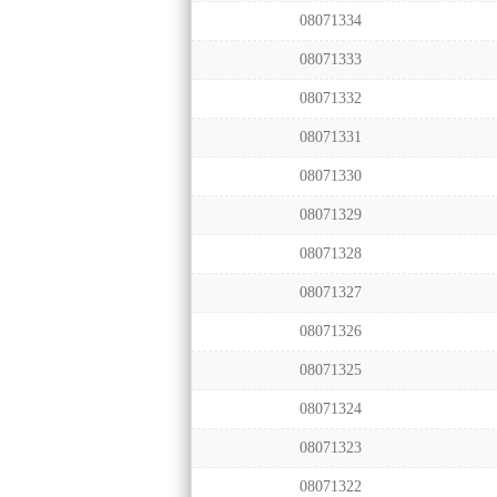
08071334
08071333
08071332
08071331
08071330
08071329
08071328
08071327
08071326
08071325
08071324
08071323
08071322