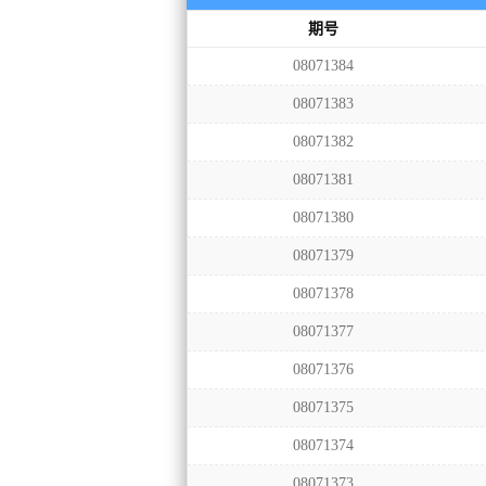
期号
08071384
08071383
08071382
08071381
08071380
08071379
08071378
08071377
08071376
08071375
08071374
08071373