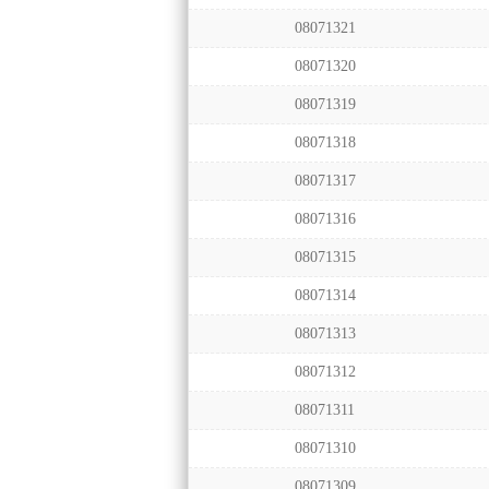
08071321
08071320
08071319
08071318
08071317
08071316
08071315
08071314
08071313
08071312
08071311
08071310
08071309