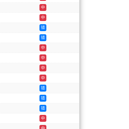
中
中
错
错
中
中
中
中
错
错
错
中
中