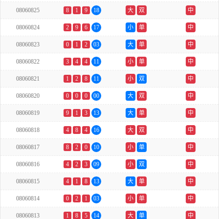
08060825
8
1
9
18
大
双
中
08060824
2
9
6
17
小
单
中
08060823
0
1
2
03
大
单
中
08060822
3
4
4
11
小
单
中
08060821
1
2
8
11
小
双
中
08060820
0
0
0
00
大
双
中
08060819
9
1
3
13
大
单
中
08060818
4
8
4
16
大
双
中
08060817
8
2
0
10
小
单
中
08060816
4
2
3
09
小
双
中
08060815
4
1
8
13
大
单
中
08060814
0
2
1
03
小
单
中
08060813
1
8
5
14
大
单
中