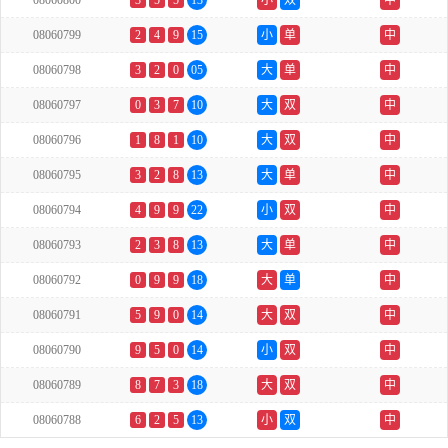
08060800
3
5
5
13
小
双
中
08060799
2
4
9
15
小
单
中
08060798
3
2
0
05
大
单
中
08060797
0
3
7
10
大
双
中
08060796
1
8
1
10
大
双
中
08060795
3
2
8
13
大
单
中
08060794
4
9
9
22
小
双
中
08060793
2
3
8
13
大
单
中
08060792
0
9
9
18
大
单
中
08060791
5
9
0
14
大
双
中
08060790
9
5
0
14
小
双
中
08060789
8
7
3
18
大
双
中
08060788
6
2
5
13
小
双
中