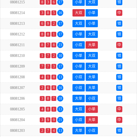
08081215
8
3
6
17
小单
大双
错
08081214
3
8
5
16
大双
小单
中
08081213
6
9
2
17
大双
小单
错
08081212
8
8
1
17
小单
大双
错
08081211
8
7
8
23
小双
大单
中
08081210
1
7
2
10
小单
大双
错
08081209
7
7
3
17
小单
大双
错
08081208
4
1
8
13
小双
大单
错
08081207
2
6
8
16
小双
大单
错
08081206
3
8
7
18
大单
小双
错
08081205
4
8
1
13
大双
小单
中
08081204
3
9
9
21
小双
大单
中
08081203
2
7
4
13
大单
小双
错