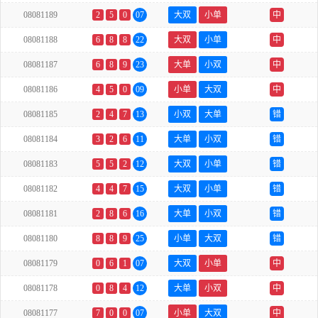
08081189
2
5
0
07
大双
小单
中
08081188
6
8
8
22
大双
小单
中
08081187
6
8
9
23
大单
小双
中
08081186
4
5
0
09
小单
大双
中
08081185
2
4
7
13
小双
大单
错
08081184
3
2
6
11
大单
小双
错
08081183
5
5
2
12
大双
小单
错
08081182
4
4
7
15
大双
小单
错
08081181
2
8
6
16
大单
小双
错
08081180
8
8
9
25
小单
大双
错
08081179
0
6
1
07
大双
小单
中
08081178
0
8
4
12
大单
小双
中
08081177
7
0
0
07
小单
大双
中