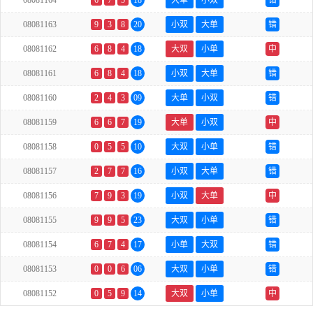
08081164
6
7
5
18
大单
小双
错
08081163
9
3
8
20
小双
大单
错
08081162
6
8
4
18
大双
小单
中
08081161
6
8
4
18
小双
大单
错
08081160
2
4
3
09
大单
小双
错
08081159
6
6
7
19
大单
小双
中
08081158
0
5
5
10
大双
小单
错
08081157
2
7
7
16
小双
大单
错
08081156
7
9
3
19
小双
大单
中
08081155
9
9
5
23
大双
小单
错
08081154
6
7
4
17
小单
大双
错
08081153
0
0
6
06
大双
小单
错
08081152
0
5
9
14
大双
小单
中