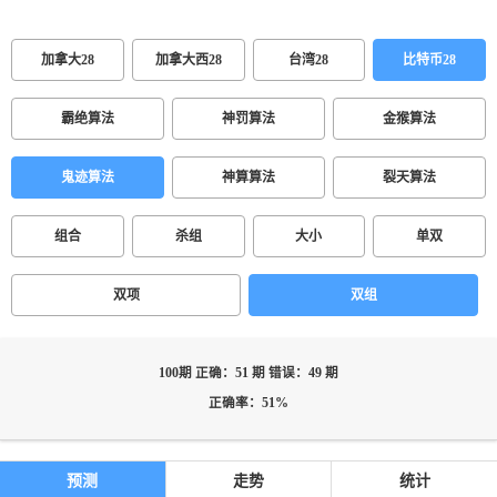
加拿大28
加拿大西28
台湾28
比特币28
霸绝算法
神罚算法
金猴算法
鬼迹算法
神算算法
裂天算法
组合
杀组
大小
单双
双项
双组
100期 正确：51 期 错误：49 期
正确率：51%
预测
走势
统计