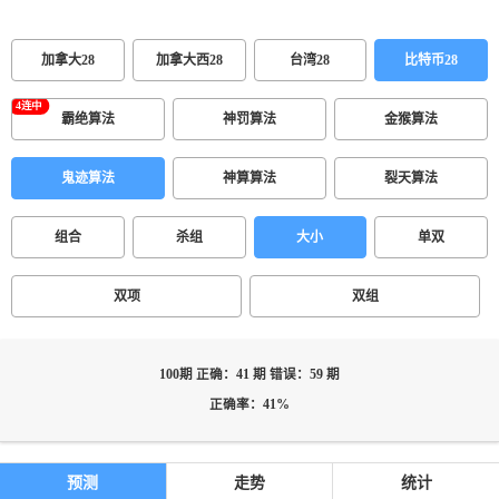
加拿大28
加拿大西28
台湾28
比特币28
霸绝算法
神罚算法
金猴算法
鬼迹算法
神算算法
裂天算法
组合
杀组
大小
单双
双项
双组
100期 正确：41 期 错误：59 期
正确率：41%
预测
走势
统计