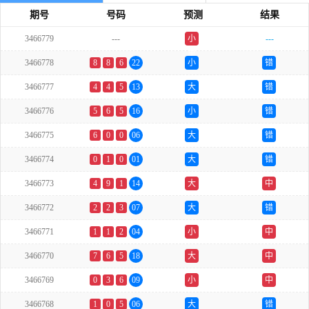
期号
号码
预测
结果
3466779
---
小
---
单
3466778
8
8
6
22
小
错
3466777
4
4
5
13
大
错
3466776
5
6
5
16
小
错
3466775
6
0
0
06
大
错
3466774
0
1
0
01
大
错
3466773
4
9
1
14
大
中
3466772
2
2
3
07
大
错
3466771
1
1
2
04
小
中
3466770
7
6
5
18
大
中
3466769
0
3
6
09
小
中
3466768
1
0
5
06
大
错