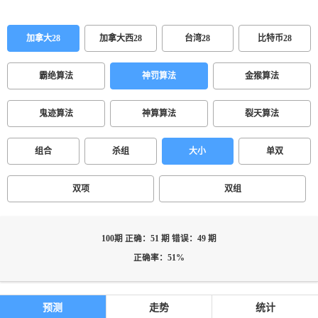
加拿大28
加拿大西28
台湾28
比特币28
霸绝算法
神罚算法
金猴算法
鬼迹算法
神算算法
裂天算法
组合
杀组
大小
单双
双项
双组
100期 正确：51 期 错误：49 期
正确率：51%
预测
走势
统计