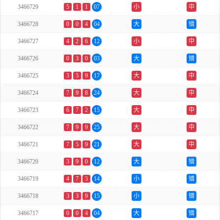
3466729
5
1
1
07
小
中
3466728
0
0
4
04
大
错
3466727
4
2
6
12
小
中
3466726
0
3
0
03
大
错
3466725
3
5
9
17
大
中
3466724
7
9
8
24
大
中
3466723
6
7
2
15
大
中
3466722
7
9
9
25
大
中
3466721
7
5
9
21
大
中
3466720
3
9
0
12
大
错
3466719
4
7
3
14
小
错
3466718
3
3
9
15
小
错
3466717
0
0
4
04
大
错