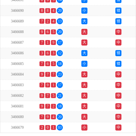
3466691
0
9
5
14
小
错
3466690
8
8
4
20
小
错
3466689
7
2
4
13
大
错
3466688
9
6
5
20
大
中
3466687
7
1
9
17
大
中
3466686
3
6
3
12
大
错
3466685
7
6
5
18
小
错
3466684
9
7
7
23
大
中
3466683
7
9
1
17
大
中
3466682
9
7
5
21
大
中
3466681
9
7
2
18
大
中
3466680
7
9
4
20
大
中
3466679
2
0
1
03
小
中