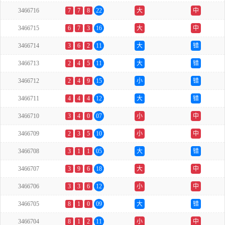
3466716
7
7
8
22
大
中
3466715
6
7
3
16
大
中
3466714
3
6
2
11
大
错
3466713
2
4
5
11
大
错
3466712
2
4
9
15
小
错
3466711
4
4
4
12
大
错
3466710
3
4
0
07
小
中
3466709
2
3
5
10
小
中
3466708
3
1
1
05
大
错
3466707
3
9
6
18
大
中
3466706
3
3
6
12
小
中
3466705
8
1
0
09
大
错
3466704
8
1
2
11
小
中