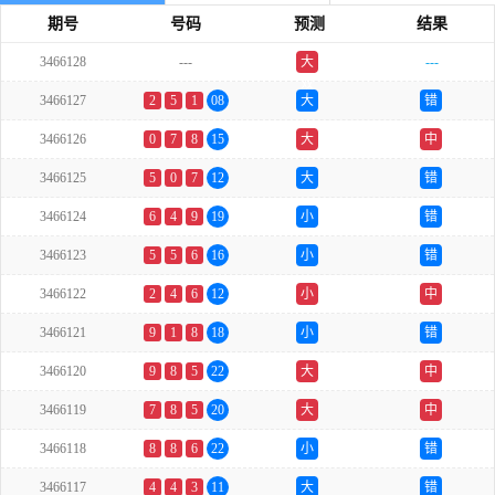
期号
号码
预测
结果
3466128
---
大
---
双
3466127
2
5
1
08
大
错
3466126
0
7
8
15
大
中
3466125
5
0
7
12
大
错
3466124
6
4
9
19
小
错
3466123
5
5
6
16
小
错
3466122
2
4
6
12
小
中
3466121
9
1
8
18
小
错
3466120
9
8
5
22
大
中
3466119
7
8
5
20
大
中
3466118
8
8
6
22
小
错
3466117
4
4
3
11
大
错