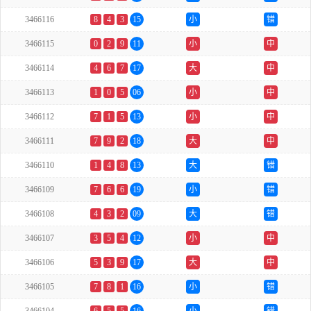
3466116
8
4
3
15
小
错
3466115
0
2
9
11
小
中
3466114
4
6
7
17
大
中
3466113
1
0
5
06
小
中
3466112
7
1
5
13
小
中
3466111
7
9
2
18
大
中
3466110
1
4
8
13
大
错
3466109
7
6
6
19
小
错
3466108
4
3
2
09
大
错
3466107
3
5
4
12
小
中
3466106
5
3
9
17
大
中
3466105
7
8
1
16
小
错