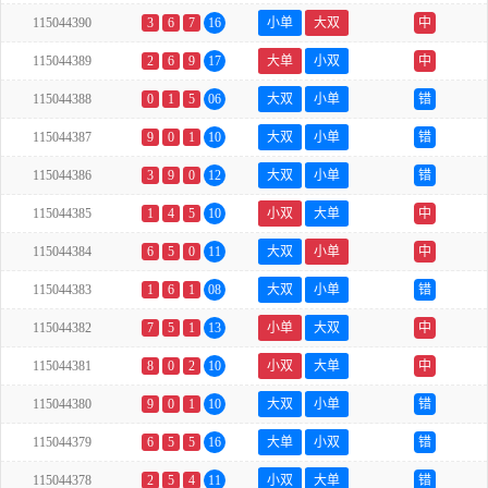
115044390
3
6
7
16
小单
大双
中
115044389
2
6
9
17
大单
小双
中
115044388
0
1
5
06
大双
小单
错
115044387
9
0
1
10
大双
小单
错
115044386
3
9
0
12
大双
小单
错
115044385
1
4
5
10
小双
大单
中
115044384
6
5
0
11
大双
小单
中
115044383
1
6
1
08
大双
小单
错
115044382
7
5
1
13
小单
大双
中
115044381
8
0
2
10
小双
大单
中
115044380
9
0
1
10
大双
小单
错
115044379
6
5
5
16
大单
小双
错
115044378
2
5
4
11
小双
大单
错