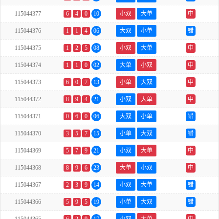
115044377
6
4
0
10
小双
大单
中
115044376
1
1
4
06
大双
小单
错
115044375
1
2
5
08
小双
大单
中
115044374
1
1
0
02
大单
小双
中
115044373
6
0
7
13
小单
大双
中
115044372
8
9
4
21
小双
大单
中
115044371
0
6
0
06
大双
小单
错
115044370
3
5
7
15
小单
大双
错
115044369
5
7
9
21
小双
大单
中
115044368
8
9
6
23
大单
小双
中
115044367
2
3
9
14
小双
大单
错
115044366
5
9
5
19
小单
大双
错