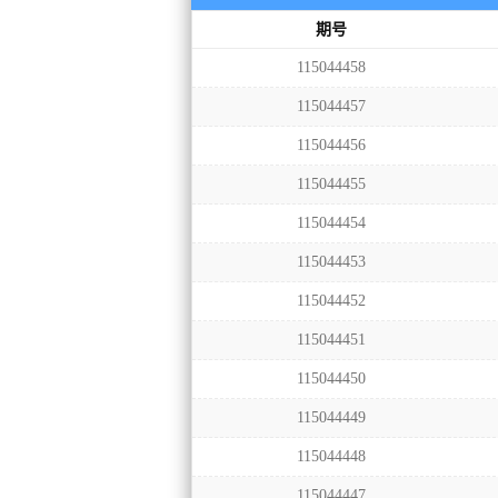
期号
115044458
115044457
115044456
115044455
115044454
115044453
115044452
115044451
115044450
115044449
115044448
115044447