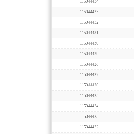
115044434
115044433
115044432
115044431
115044430
115044429
115044428
115044427
115044426
115044425
115044424
115044423
115044422