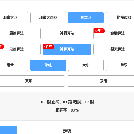
加拿大28
加拿大西28
台湾28
比特币28
霸绝算法
神罚算法
金猴算法
鬼迹算法
神算算法
裂天算法
组合
杀组
大小
单双
双项
双组
100期 正确：83 期 错误：17 期
正确率：83%
走势