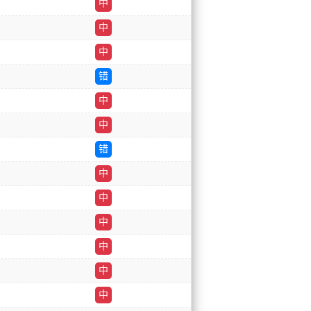
中
中
中
错
中
中
错
中
中
中
中
中
中