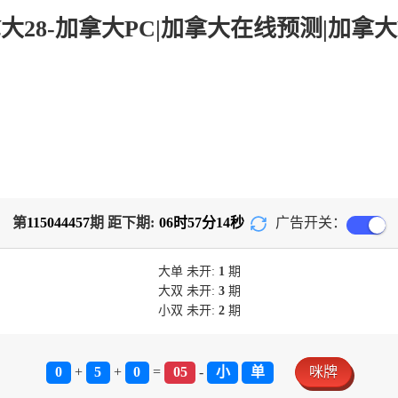
第
115044457
期 距下期:
06
时
57
分
13
秒
广告开关：
大单
未开:
1
期
大双
未开:
3
期
小双
未开:
2
期
0
+
5
+
0
=
05
-
小
单
咪牌