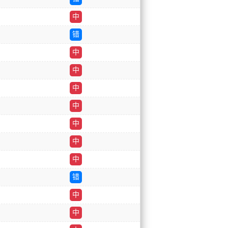
中
错
中
中
中
中
中
中
中
错
中
中