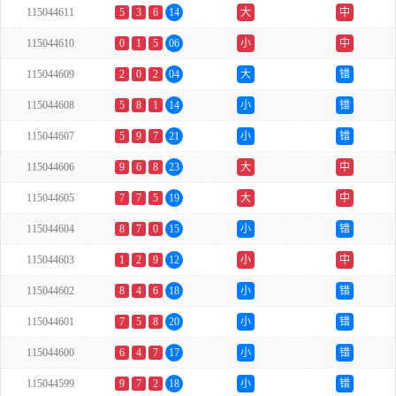
115044611
5
3
6
14
大
中
115044610
0
1
5
06
小
中
115044609
2
0
2
04
大
错
115044608
5
8
1
14
小
错
115044607
5
9
7
21
小
错
115044606
9
6
8
23
大
中
115044605
7
7
5
19
大
中
115044604
8
7
0
15
小
错
115044603
1
2
9
12
小
中
115044602
8
4
6
18
小
错
115044601
7
5
8
20
小
错
115044600
6
4
7
17
小
错
115044599
9
7
2
18
小
错