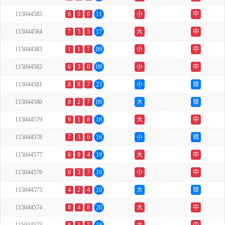
115044585
6
5
0
11
小
中
115044584
7
5
5
17
大
中
115044583
1
1
7
09
小
中
115044582
6
3
0
09
小
中
115044581
8
8
7
23
小
错
115044580
0
2
7
09
大
错
115044579
9
1
8
18
大
中
115044578
7
3
6
16
小
错
115044577
6
9
4
19
大
中
115044576
0
3
7
10
小
中
115044575
4
2
4
10
大
错
115044574
8
4
8
20
大
中