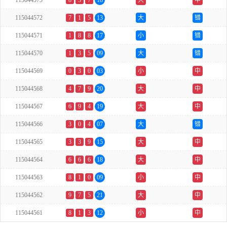
115044573
8
3
7
18
大
中
115044572
7
1
5
13
大
错
115044571
1
8
8
17
小
错
115044570
1
3
5
09
大
错
115044569
0
3
0
03
小
中
115044568
4
7
9
20
大
中
115044567
6
9
4
19
大
中
115044566
3
0
4
07
大
错
115044565
3
3
9
15
大
中
115044564
6
6
6
18
大
中
115044563
8
1
0
09
小
中
115044562
9
7
5
21
大
中
115044561
8
1
3
12
小
中