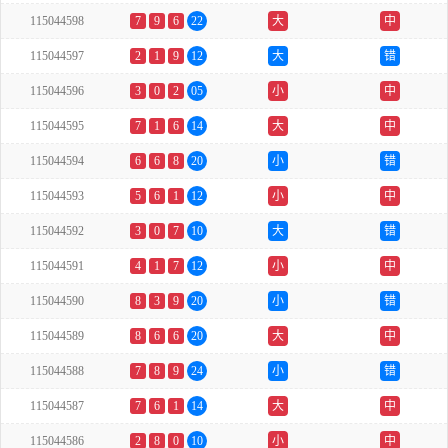
115044598
7
9
6
22
大
中
115044597
2
1
9
12
大
错
115044596
3
0
2
05
小
中
115044595
7
1
6
14
大
中
115044594
6
6
8
20
小
错
115044593
5
6
1
12
小
中
115044592
3
0
7
10
大
错
115044591
4
1
7
12
小
中
115044590
8
3
9
20
小
错
115044589
8
6
6
20
大
中
115044588
7
8
9
24
小
错
115044587
7
6
1
14
大
中
115044586
2
8
0
10
小
中