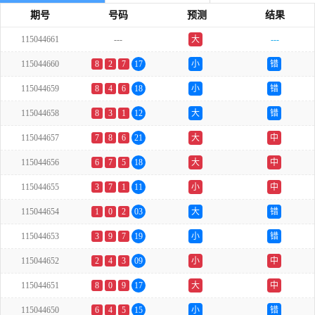
期号
号码
预测
结果
115044661
---
大
---
双
115044660
8
2
7
17
小
错
115044659
8
4
6
18
小
错
115044658
8
3
1
12
大
错
115044657
7
8
6
21
大
中
115044656
6
7
5
18
大
中
115044655
3
7
1
11
小
中
115044654
1
0
2
03
大
错
115044653
3
9
7
19
小
错
115044652
2
4
3
09
小
中
115044651
8
0
9
17
大
中
115044650
6
4
5
15
小
错