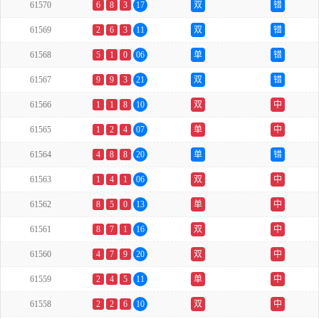
61570
6
8
3
17
双
错
61569
2
6
3
11
双
错
61568
5
1
0
06
单
错
61567
9
9
3
21
双
错
61566
1
1
8
10
双
中
61565
1
2
4
07
单
中
61564
4
8
8
20
单
错
61563
1
4
1
06
双
中
61562
8
5
0
13
单
中
61561
8
7
1
16
双
中
61560
4
7
9
20
双
中
61559
2
4
5
11
单
中
61558
2
2
6
10
双
中