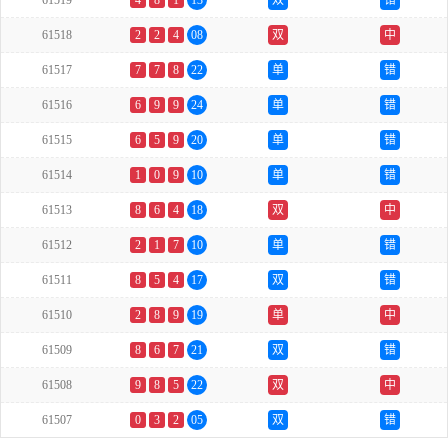
61519
4
8
1
13
双
错
61518
2
2
4
08
双
中
61517
7
7
8
22
单
错
61516
6
9
9
24
单
错
61515
6
5
9
20
单
错
61514
1
0
9
10
单
错
61513
8
6
4
18
双
中
61512
2
1
7
10
单
错
61511
8
5
4
17
双
错
61510
2
8
9
19
单
中
61509
8
6
7
21
双
错
61508
9
8
5
22
双
中
61507
0
3
2
05
双
错