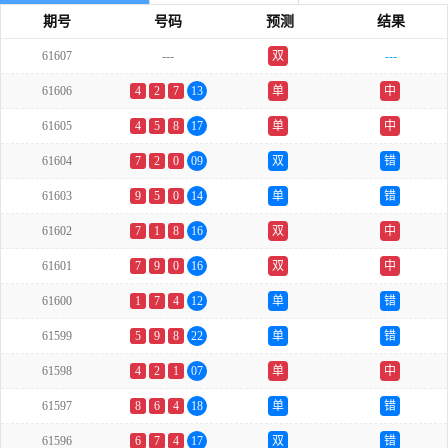
期号
号码
预测
结果
61607
---
双
---
61606
4
2
7
13
单
中
61605
4
5
8
17
单
中
61604
7
2
0
09
双
错
61603
9
5
0
14
单
错
61602
7
1
8
16
双
中
61601
7
9
0
16
双
中
61600
1
7
4
12
单
错
61599
5
9
8
22
单
错
61598
4
2
1
07
单
中
61597
8
6
4
18
单
错
61596
6
7
4
17
双
错