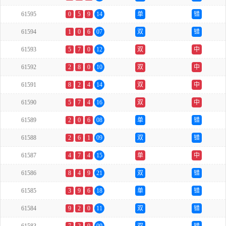
61595
0
5
9
14
单
错
61594
1
0
6
07
双
错
61593
5
7
0
12
双
中
61592
2
8
0
10
双
中
61591
8
2
4
14
双
中
61590
5
7
4
16
双
中
61589
2
0
6
08
单
错
61588
2
6
1
09
双
错
61587
4
7
4
15
单
中
61586
8
4
9
21
双
错
61585
3
9
6
18
单
错
61584
9
2
0
11
双
错