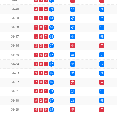
61441
8
9
5
22
大
中
61440
4
1
4
09
双
错
61439
1
6
7
14
小
错
61438
7
8
1
16
小
错
61437
1
6
7
14
小
错
61436
3
3
1
07
小
中
61435
7
5
0
12
单
错
61434
5
6
1
12
单
错
61433
9
3
4
16
单
错
61432
2
9
5
16
大
中
61431
4
4
1
09
双
错
61430
9
2
6
17
双
错
61429
6
0
9
15
单
中