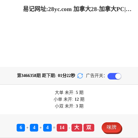
易记网址:28yc.com 加拿大28-加拿大PC|加拿大在线预测|加拿大PC走势|加拿大PC刮奖结果查询
第
3466358
期 距下期:
01
分
22
秒
广告开关：
大单
未开:
5
期
小单
未开:
12
期
小双
未开:
3
期
6
4
4
14
大
双
咪牌
+
+
=
-