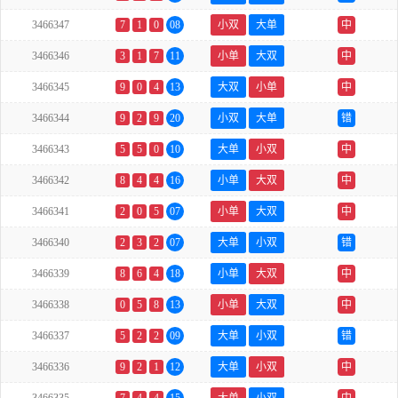
3466347
7
1
0
08
小双
大单
中
3466346
3
1
7
11
小单
大双
中
3466345
9
0
4
13
大双
小单
中
3466344
9
2
9
20
小双
大单
错
3466343
5
5
0
10
大单
小双
中
3466342
8
4
4
16
小单
大双
中
3466341
2
0
5
07
小单
大双
中
3466340
2
3
2
07
大单
小双
错
3466339
8
6
4
18
小单
大双
中
3466338
0
5
8
13
小单
大双
中
3466337
5
2
2
09
大单
小双
错
3466336
9
2
1
12
大单
小双
中