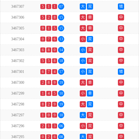
3467307
5
1
1
07
大
双
错
3467306
5
2
8
15
大
单
中
3467305
9
1
5
15
大
单
中
3467304
0
7
6
13
小
双
中
3467303
6
8
0
14
小
双
中
3467302
5
5
8
18
小
双
中
3467301
6
7
4
17
小
双
错
3467300
2
8
9
19
大
单
中
3467299
1
4
5
10
小
单
中
3467298
8
2
9
19
大
双
中
3467297
1
0
9
10
大
双
中
3467296
2
1
3
06
小
双
中
3467295
0
2
6
08
大
双
中