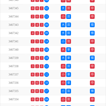
3467346
0
3
7
10
小
双
中
3467345
0
0
2
02
大
双
中
3467344
2
6
3
11
小
双
中
3467343
2
4
3
09
大
双
错
3467342
4
1
4
09
大
双
错
3467341
1
5
8
14
小
双
中
3467340
9
0
9
18
大
单
中
3467339
1
6
3
10
大
单
错
3467338
3
2
8
13
小
双
中
3467337
6
2
4
12
小
单
中
3467336
4
6
0
10
小
单
中
3467335
8
0
9
17
小
双
错
3467334
0
4
0
04
小
双
中