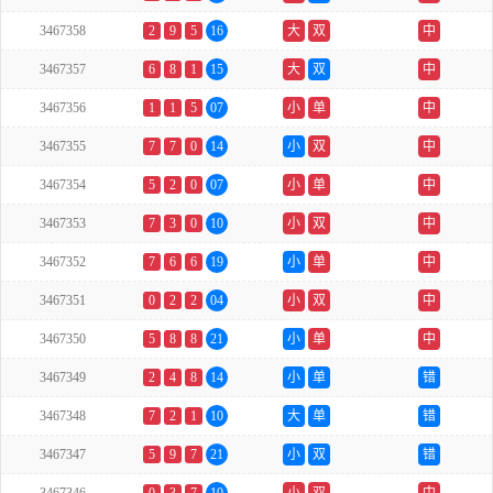
3467358
2
9
5
16
大
双
中
3467357
6
8
1
15
大
双
中
3467356
1
1
5
07
小
单
中
3467355
7
7
0
14
小
双
中
3467354
5
2
0
07
小
单
中
3467353
7
3
0
10
小
双
中
3467352
7
6
6
19
小
单
中
3467351
0
2
2
04
小
双
中
3467350
5
8
8
21
小
单
中
3467349
2
4
8
14
小
单
错
3467348
7
2
1
10
大
单
错
3467347
5
9
7
21
小
双
错