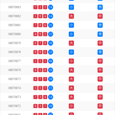
08070883
7
2
5
14
小
错
08070882
1
9
4
14
大
中
08070881
7
8
6
21
小
错
08070880
4
9
2
15
小
错
08070879
0
7
9
16
大
中
08070878
9
8
6
23
小
错
08070877
1
2
1
04
小
中
08070876
6
5
8
19
大
中
08070875
4
7
7
18
大
中
08070874
3
5
7
15
大
中
08070873
7
3
4
14
大
中
08070872
0
3
7
10
小
中