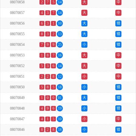
08070858
2
7
5
14
大
中
08070857
4
3
7
14
大
中
08070856
6
3
1
10
大
错
08070855
8
3
2
13
大
错
08070854
7
9
9
25
小
错
08070853
1
8
7
16
大
中
08070852
5
3
6
14
大
中
08070851
2
2
8
12
小
中
08070850
5
8
5
18
小
错
08070849
1
0
0
01
大
错
08070848
4
9
6
19
小
错
08070847
4
1
5
10
小
中
08070846
8
2
8
18
小
错