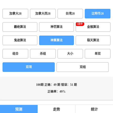
加拿大28
加拿大西28
台湾28
比特币28
霸绝算法
神罚算法
金猴算法
鬼迹算法
神算算法
裂天算法
组合
杀组
大小
单双
双项
双组
100期 正确：49 期 错误：51 期
正确率：49%
预测
走势
统计