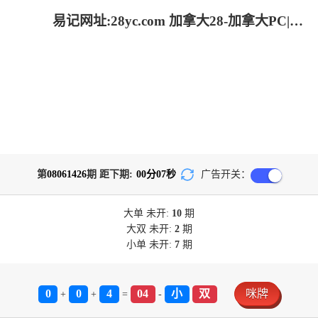
易记网址:28yc.com 加拿大28-加拿大PC|加拿大在线预测|加拿大PC走势|加拿大PC刮奖结果查询
第
08061426
期 距下期:
00
分
07
秒
广告开关：
大单
未开:
10
期
大双
未开:
2
期
小单
未开:
7
期
0
0
4
04
小
双
咪牌
+
+
=
-