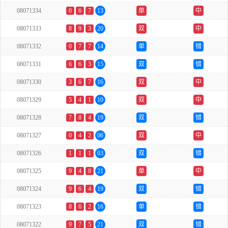
08071334
0
6
7
13
单
中
08071333
8
9
3
20
双
中
08071332
0
7
7
14
单
错
08071331
6
6
3
15
双
错
08071330
3
6
7
16
双
中
08071329
5
4
1
10
双
中
08071328
7
8
4
19
双
错
08071327
0
4
2
06
双
中
08071326
1
1
1
03
双
错
08071325
9
4
8
21
单
中
08071324
9
6
4
19
双
错
08071323
8
6
2
16
单
错
08071322
9
7
5
21
双
错