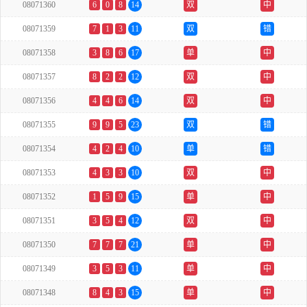
08071360
6
0
8
14
双
中
08071359
7
1
3
11
双
错
08071358
3
8
6
17
单
中
08071357
8
2
2
12
双
中
08071356
4
4
6
14
双
中
08071355
9
9
5
23
双
错
08071354
4
2
4
10
单
错
08071353
4
3
3
10
双
中
08071352
1
5
9
15
单
中
08071351
3
5
4
12
双
中
08071350
7
7
7
21
单
中
08071349
3
5
3
11
单
中
08071348
8
4
3
15
单
中