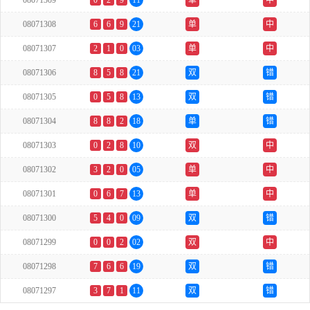
08071309
0
2
9
11
单
中
08071308
6
6
9
21
单
中
08071307
2
1
0
03
单
中
08071306
8
5
8
21
双
错
08071305
0
5
8
13
双
错
08071304
8
8
2
18
单
错
08071303
0
2
8
10
双
中
08071302
3
2
0
05
单
中
08071301
0
6
7
13
单
中
08071300
5
4
0
09
双
错
08071299
0
0
2
02
双
中
08071298
7
6
6
19
双
错
08071297
3
7
1
11
双
错