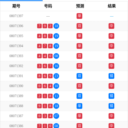
期号
号码
预测
结果
08071397
---
单
---
08071396
7
9
2
18
双
中
08071395
4
8
7
19
单
中
08071394
4
7
8
19
单
中
08071393
4
4
0
08
双
中
08071392
3
6
7
16
双
中
08071391
8
6
9
23
双
错
08071390
0
6
4
10
双
中
08071389
2
1
8
11
双
错
08071388
9
1
8
18
单
错
08071387
0
3
4
07
单
中
08071386
7
1
0
08
双
中